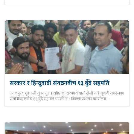
सरकार र हिन्दुवादी संगठनबीच १३ बुँदे सहमति
जनकपुर/ गृहमन्त्री सुधन गुरुङसहितको सरकारी वार्ता टोली र हिन्दूवादी संगठनका
प्रतिनिधिहरूबीच १३ बुँदे सहमति भएको छ । जिल्ला प्रशासन कार्यालय…