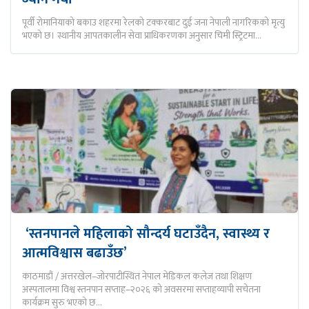
पूर्वी रोमानियाको बकाउ शहरमा रेलको टक्करबाट दुई जना नेपाली नागरिकको मृत्यु
भएको छ। स्थानीय आपतकालीन सेवा प्राधिकरणका अनुसार चिमी स्ट्रिटमा…
‘स्तनपानले महिलाको सौन्दर्य घटाउँदैन, स्वास्थ्य र
आत्मविश्वास बढाउँछ’
काठमाडौं / अत्तरखेल–जोरपाटीस्थित नेपाल मेडिकल कलेज तथा शिक्षण
अस्पतालमा विश्व स्तनपान सप्ताह–२०२६ को अवसरमा सप्ताहव्यापी सचेतना
कार्यक्रम सुरु भएको छ…