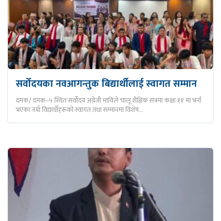
सर्वोदयका नवआगन्तुक बिद्यार्थीलाई स्वागत सम्मान
दमक/ दमक–५ स्थित सर्वोदय अंग्रेजी माविले चालू शैक्षिक सत्रमा कक्षा ११ मा भर्ना
भएका नयाँ विद्यार्थीहरूको स्वागत तथा सम्मानमा विशेष…