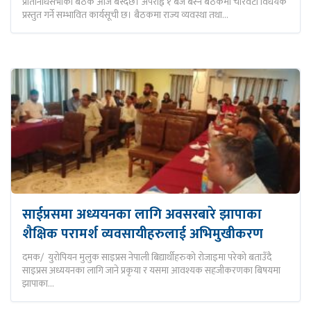
प्रतिनिधिसभाको बैठक आज बस्दैछ। अपराह्न १ बजे बस्ने बैठकमा चारवटा विधेयक
प्रस्तुत गर्ने सम्भावित कार्यसूची छ। बैठकमा राज्य व्यवस्था तथा…
साईप्रसमा अध्ययनका लागि अवसरबारे झापाका
शैक्षिक परामर्श व्यवसायीहरुलाई अभिमुखीकरण
दमक/ युरोपियन मुलुक साइप्रस नेपाली बिद्यार्थीहरुको रोजाइमा परेको बताउँदै
साइप्रस अध्ययनका लागि जाने प्रकृया र यसमा आवश्यक सहजीकरणका बिषयमा
झापाका…